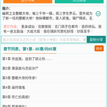
简介：
幽冥之主酆都大帝，每三千年一替。高三学生罗云，意外成为
了新一任的酆都大帝！他纵横都市，医人抓鬼，镇尸降妖，无
所不会。最擅长的，还是装逼打脸！这个世界，远非你我知道的那么
其它作品：
氪金成仙
/
花都兽医
/
玄门高手在都市
/
诡异修仙，我
简单！
有一座五脏庙
/
大疫大医
/
我在镇妖司里吃妖怪
/
妙医圣手
/
您要是觉得《
捉鬼小神医
》还不错的话请不要忘记向您QQ群和微博微
信里的朋友推荐哦！
复制分享
章节列表，第1章~ 85章/共85章
倒序
第1章 你追我，追到了就让你……
第2章 黄泉路与灵前诈尸
第3章 酆都大帝的传承！
第4章 画符镇鬼
第5章 死亡的真相！
第6章 帮鬼报仇！