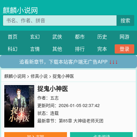
麒麟小说网
搜索
首页
玄幻
武侠
都市
历史
网游
科幻
言情
其他
排行
完本
登录
追看新章节，下载本站客户端无广告APP
↓↓↓
麒麟小说网
>
修真小说
> 捉鬼小神医
捉鬼小神医
作者：
五志
更新时间：2026-01-05 02:37:42
状态：连载
最新章节：
第85章 大神级老师天团
加入书架
点击阅读