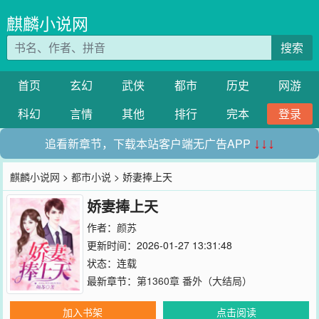
麒麟小说网
搜索
首页
玄幻
武侠
都市
历史
网游
科幻
言情
其他
排行
完本
登录
追看新章节，下载本站客户端无广告APP
↓↓↓
麒麟小说网
>
都市小说
> 娇妻捧上天
娇妻捧上天
作者：
颜苏
更新时间：2026-01-27 13:31:48
状态：连载
最新章节：
第1360章 番外（大结局）
加入书架
点击阅读