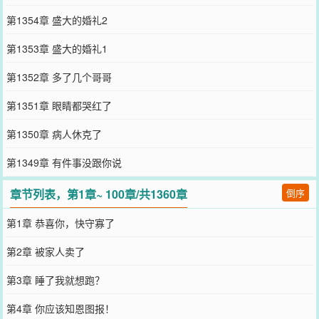
第1354章 盛大的婚礼2
第1353章 盛大的婚礼1
第1352章 多了几个哥哥
第1351章 眼睛都哭红了
第1350章 病人休克了
第1349章 有件事没跟你说
章节列表，第1章~ 100章/共1360章
倒序
第1章 恭喜你，快守寡了
第2章 被家人卖了
第3章 睡了我就想跑？
第4章 你应该知恩图报！