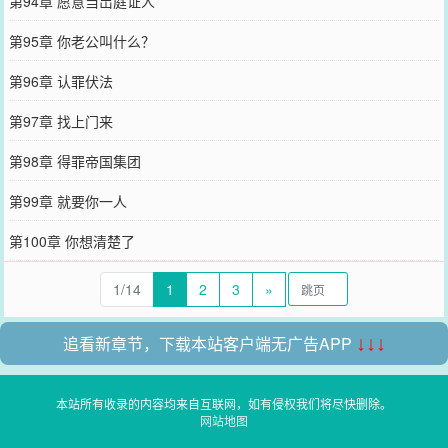
第94章 愿意当岀庭证人
第95章 你老公叫什么？
第96章 认罪伏法
第97章 找上门来
第98章 得罪帝国集团
第99章 就要你一人
第100章 你想清楚了
1/14
1
2
3
»
追看新章节，下载本站客户端无广告APP
↓↓↓
本站所有收录的内容均来自互联网，如有侵权我们将尽快删除。
网站地图