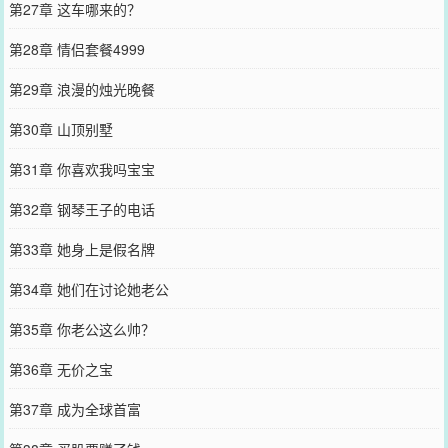
第27章 这车哪来的？
第28章 情侣套餐4999
第29章 浪漫的烛光晚餐
第30章 山顶别墅
第31章 你喜欢我吗宝宝
第32章 钢琴王子的电话
第33章 她身上是假名牌
第34章 她们在讨论她老公
第35章 你老公这么帅？
第36章 无价之宝
第37章 成为全球首富