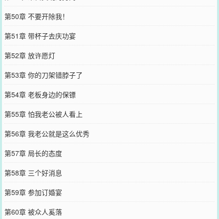
第50章 不要开除我！
第51章 带杯子去庆功宴
第52章 放许愿灯
第53章 你的刀架错脖子了
第54章 老板身边的保镖
第55章 怕我老公被人看上
第56章 我老公就是这么优秀
第57章 局长的态度
第58章 三个好消息
第59章 参加订婚宴
第60章 被众人奚落