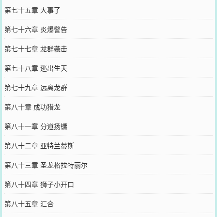
第七十五章 大事了
第七十六章 炎爆警告
第七十七章 龙群袭击
第七十八章 逃出生天
第七十九章 远离龙群
第八十章 成功猎龙
第八十一章 分道扬镳
第八十二章 亚特兰蒂斯
第八十三章 圣龙格拉特丽尔
第八十四章 狮子小开口
第八十五章 汇合