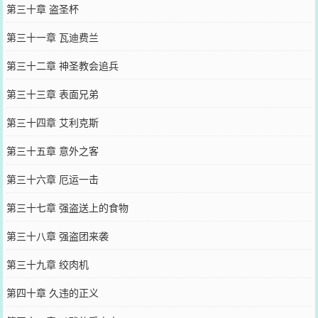
第三十章 盗圣杯
第三十一章 瓦迪费兰
第三十二章 神圣教会追兵
第三十三章 表面兄弟
第三十四章 艾利克斯
第三十五章 意外之客
第三十六章 厄运一击
第三十七章 强盗送上的食物
第三十八章 强盗团来袭
第三十九章 绞肉机
第四十章 久违的正义