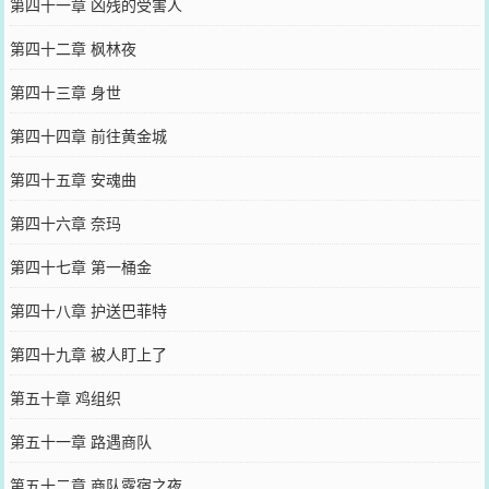
第四十一章 凶残的受害人
第四十二章 枫林夜
第四十三章 身世
第四十四章 前往黄金城
第四十五章 安魂曲
第四十六章 奈玛
第四十七章 第一桶金
第四十八章 护送巴菲特
第四十九章 被人盯上了
第五十章 鸡组织
第五十一章 路遇商队
第五十二章 商队露宿之夜