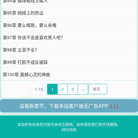
第94章 输球输钱又输人
第95章 网络上的热议
第96章 要么唱歌，要么亲嘴
第97章 你该不会是喜欢男人吧？
第98章 五音不全？
第99章 打脸不成反被踩
第100章 震撼心灵的神曲
1/16
1
2
3
»
追看新章节，下载本站客户端无广告APP
↓↓↓
本站所有收录的内容均来自互联网，如有侵权我们将尽快删除。
网站地图