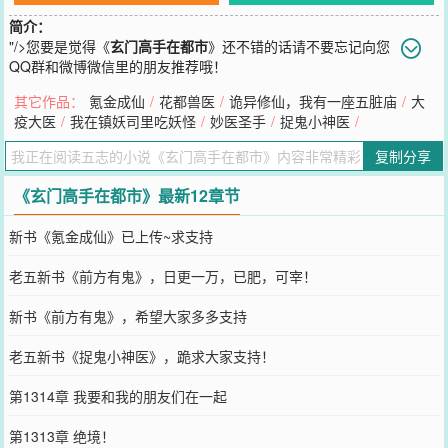
简介：
"/>
您要是觉得《
玄门高手在都市
》还不错的话请不要忘记向您
QQ群和微博微信里的朋友推荐哦！
其它作品：
氪金成仙
/
花都兽医
/
诡异修仙，我有一座五脏庙
/
大
疫大医
/
我在镇妖司里吃妖怪
/
妙医圣手
/
捉鬼小神医
/
复制分享
《玄门高手在都市》最新12章节
新书《氪金成仙》已上传~求支持
老五新书《前方有鬼》，日更一万，已肥，可宰！
新书《前方有鬼》，希望大家多多支持
老五新书《捉鬼小神医》，跪求大家支持！
第1314章 我要和我的朋友们在一起
第1313章 绝境！