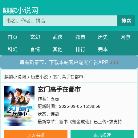
麒麟小说网
搜索
首页
玄幻
武侠
都市
历史
网游
科幻
言情
其他
排行
完本
追看新章节，下载本站客户端无广告APP
↓↓↓
麒麟小说网
>
历史小说
> 玄门高手在都市
玄门高手在都市
作者：
五志
更新时间：2025-09-05 15:38:56
状态：连载
最新章节：
新书《氪金成仙》已上传~求支持
加入书架
点击阅读