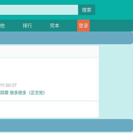
搜索
他
排行
完本
登录
1:30:27
四章 很多很多（正文完）