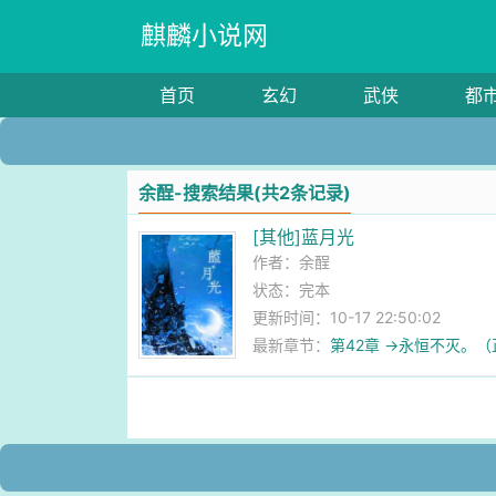
麒麟小说网
首页
玄幻
武侠
都
余酲-搜索结果(共2条记录)
[其他]蓝月光
作者：
余酲
状态：完本
更新时间：10-17 22:50:02
最新章节：
第42章 →永恒不灭。