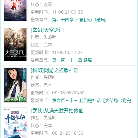
状态：连载
更新时间：11-06 21:00:36
最新章节：
第四十四章 不忘初心（结局）
[玄幻]天空之门
作者：
失落叶
状态：完本
更新时间：11-08 00:17:27
最新章节：
第一百一十一章 结局
[科幻]网游之盗版神话
作者：
失落叶
状态：完本
更新时间：09-06 05:19:39
最新章节：
第六百三十三 我们是神话【大结局（附完
本感言）】
[武侠]从满天赋开始修仙
作者：
失落叶
状态：完本
更新时间：08-21 20:18:39