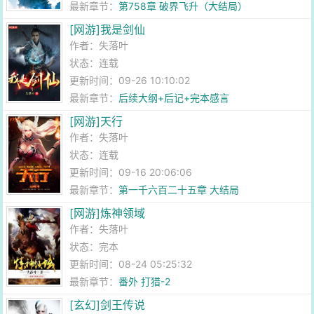
最新章节：
第758章 破界飞升（大结局）
[网游]我是剑仙
作者：
失落叶
状态：连载
更新时间：09-26 10:10:02
最新章节：
后续大纲+后记+完本感言
[网游]天行
作者：
失落叶
状态：连载
更新时间：09-16 20:06:06
最新章节：
第一千六百二十五章 大结局
[网游]炼神领域
作者：
失落叶
状态：完本
更新时间：08-24 05:25:32
最新章节：
番外 打猎-2
[玄幻]剑王传说