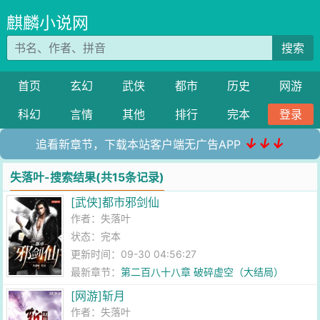
麒麟小说网
搜索
首页
玄幻
武侠
都市
历史
网游
科幻
言情
其他
排行
完本
登录
↓↓↓
追看新章节，下载本站客户端无广告APP
失落叶-搜索结果(共15条记录)
[武侠]都市邪剑仙
作者：
失落叶
状态：完本
更新时间：09-30 04:56:27
最新章节：
第二百八十八章 破碎虚空（大结局）
[网游]斩月
作者：
失落叶