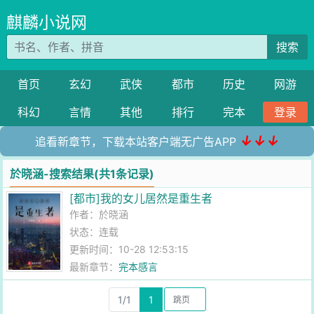
麒麟小说网
搜索
首页
玄幻
武侠
都市
历史
网游
科幻
言情
其他
排行
完本
登录
↓↓↓
追看新章节，下载本站客户端无广告APP
於晓涵-搜索结果(共1条记录)
[都市]我的女儿居然是重生者
作者：
於晓涵
状态：连载
更新时间：10-28 12:53:15
最新章节：
完本感言
1/1
1