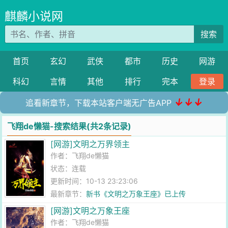
麒麟小说网
搜索
首页
玄幻
武侠
都市
历史
网游
科幻
言情
其他
排行
完本
登录
↓↓↓
追看新章节，下载本站客户端无广告APP
飞翔de懒猫-搜索结果(共2条记录)
[网游]文明之万界领主
作者：
飞翔de懒猫
状态：连载
更新时间：10-13 23:23:06
最新章节：
新书《文明之万象王座》已上传
[网游]文明之万象王座
作者：
飞翔de懒猫