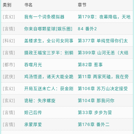
类别
书名
章节
[玄幻]
我有一个词条模拟器
第179章：夜幕降临，天地
[言情]
你来自哪颗星球[娱乐圈]
皆暗
84 番外2
[科幻]
盖楼求生，全公司女同事
第377章 单纯觉得你们太
[言情]
求我带飞
摄政王福宝三岁半：别躺
菜
第399章 山河无恙（大结
[都市]
了爹！崽助你登基
吞噬月光
局）
第82章 惹事
[武侠]
鸡汤悟道，诸天大能全跪
第11章 两家死磕，我在旁
[玄幻]
了
开局互送未亡人：获金刚
边吃瓜升级
第106章 苏万山决定接受
[玄幻]
不坏神功
诡秘：失序螺旋
任务
第104章 那我问你
[言情]
妲己后传
第33章 步步为营
[言情]
承蒙厚爱
第176章 番外二