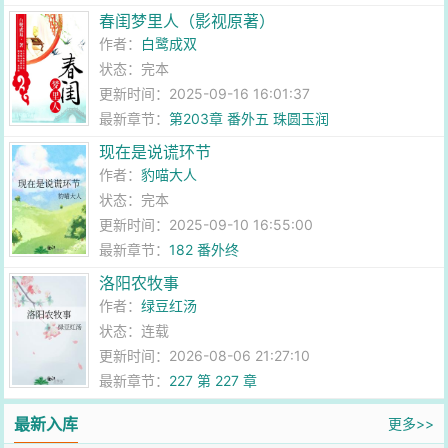
春闺梦里人（影视原著）
作者：
白鹭成双
状态：完本
更新时间：2025-09-16 16:01:37
最新章节：
第203章 番外五 珠圆玉润
现在是说谎环节
作者：
豹喵大人
状态：完本
更新时间：2025-09-10 16:55:00
最新章节：
182 番外终
洛阳农牧事
作者：
绿豆红汤
状态：连载
更新时间：2026-08-06 21:27:10
最新章节：
227 第 227 章
最新入库
更多>>