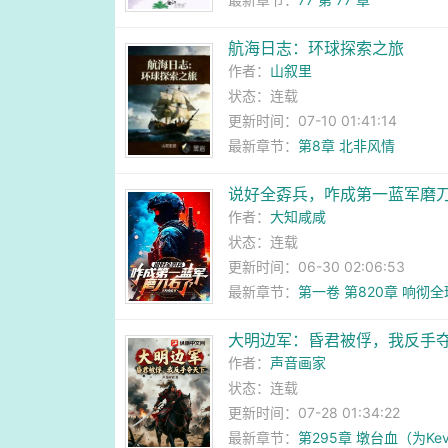
航海日志：环球探索之旅
作者：
山叙里
状态：连载
更新时间：07-10 01:41:14
最新章节：
第8章 北非风情
说好全孬兵，咋成第一蓝军磨
作者：
大知咸咸
状态：连载
更新时间：06-30 02:06:53
最新章节：
第一卷 第820章 响彻
大明边军：昏君被俘，我反手
作者：
声音画家
状态：连载
更新时间：07-28 01:34:22
最新章节：
第295章 墩台血（为Kev