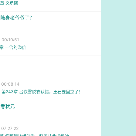
9章 义勇团
历随身老爷爷了？
0:10:51
5章 十倍的溢价
糖
0:08:14
 第243章 吕饮雪脱衣认错，王石要回京了！
想考状元
圆
7:27:22
3章 假琉璃坑惨对手，赵家从此成绝响