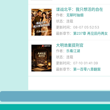
谍战北平：我只想活的自在
作者：
无聊时抽烟
状态：连载
更新时间：08-07 05:52:53
最新章节：
第237章 再见田丹两女
大明诡案提刑官
作者：
乐看江湖
状态：连载
更新时间：07-10 01:41:39
最新章节：
第一百零八章翻案