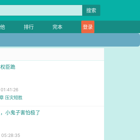
搜索
他
排行
完本
登录
朝权臣跪
1:41:26
5章 压灾短胜
狼，小鬼子害怕极了
05:28:35