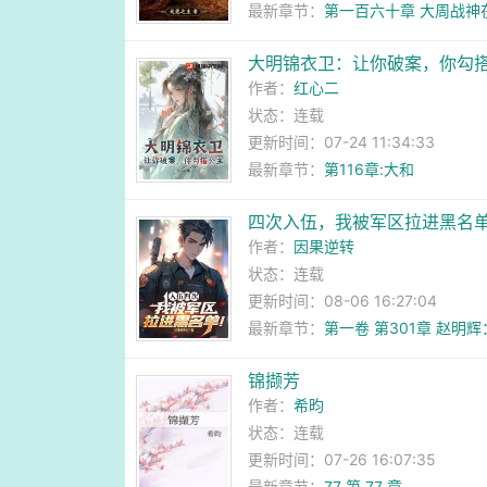
最新章节：
第一百六十章 大周战神
大明锦衣卫：让你破案，你勾
作者：
红心二
状态：连载
更新时间：07-24 11:34:33
最新章节：
第116章:大和
四次入伍，我被军区拉进黑名
作者：
因果逆转
状态：连载
更新时间：08-06 16:27:04
最新章节：
第一卷 第301章 赵明
锦撷芳
作者：
希昀
状态：连载
更新时间：07-26 16:07:35
最新章节：
77 第 77 章